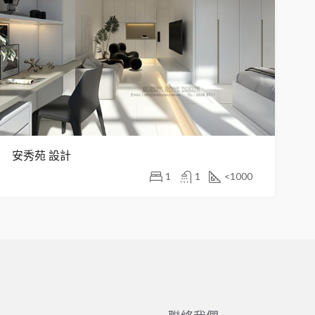
安秀苑 設計
1
1
<1000