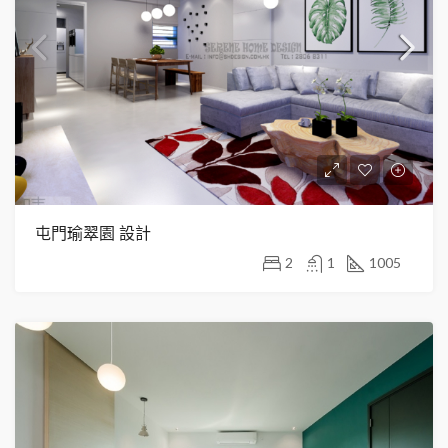
屯門瑜翠園 設計
2
1
1005