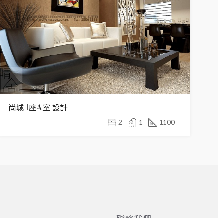
尚城 1座A室 設計
2
1
1100