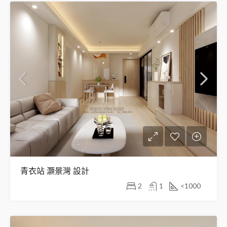
青衣站 灝景灣 設計
2
1
<1000