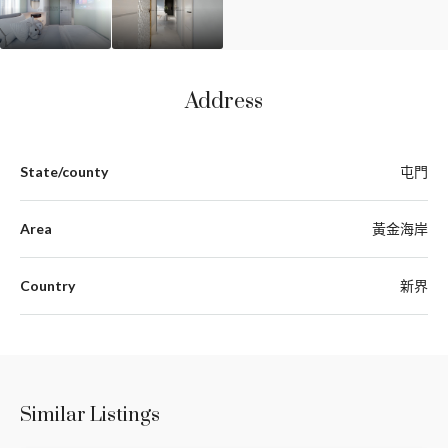
Address
State/county
屯門
Area
黃金海岸
Country
新界
Similar Listings