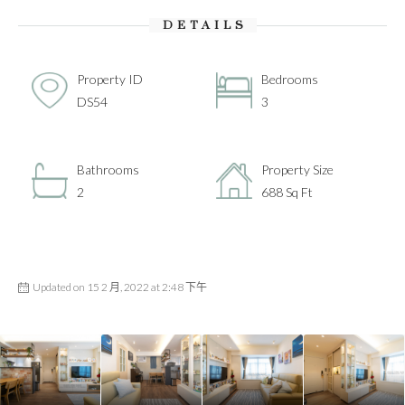
DETAILS
Property ID
Bedrooms
DS54
3
Bathrooms
Property Size
2
688 Sq Ft
Updated on 15 2 月, 2022 at 2:48 下午