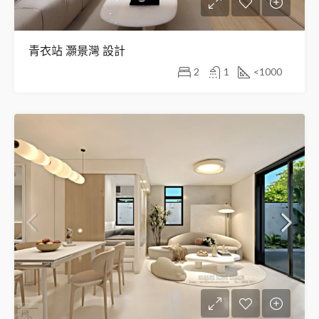
青衣站 灝景灣 設計
2
1
<1000