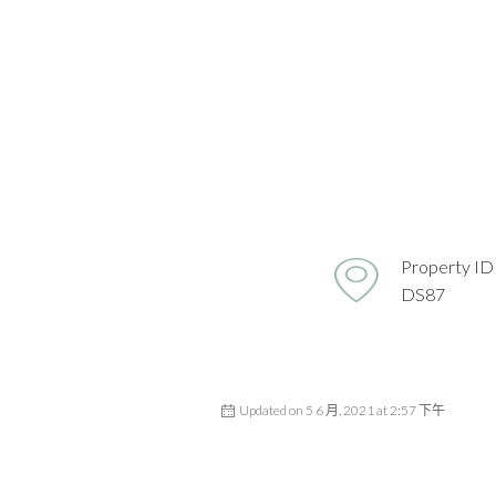
Property ID
DS87
Updated on 5 6 月, 2021 at 2:57 下午