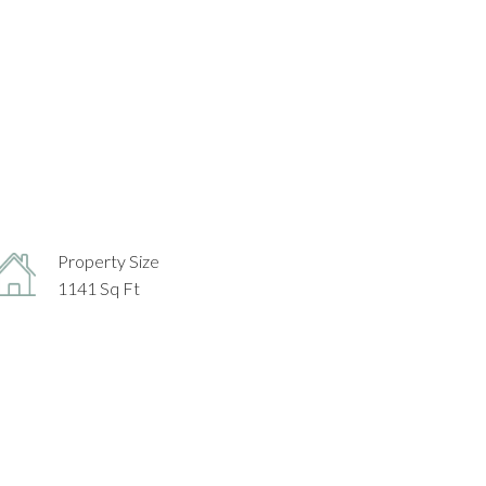
Property Size
1141 Sq Ft