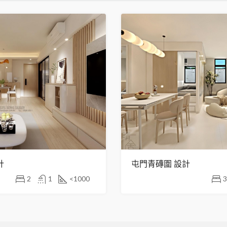
計
屯門青磚圍 設計
2
1
<1000
3