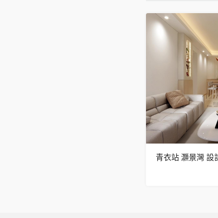
青衣站 灝景灣 設