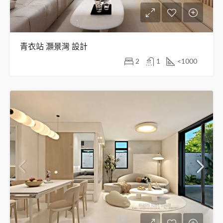
青衣站 灝景灣 設計
2
1
<1000