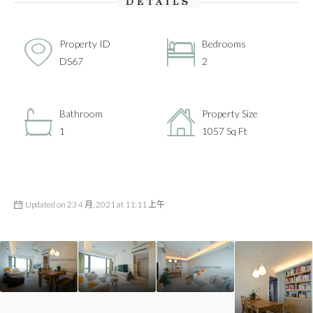
DETAILS
Property ID
Bedrooms
DS67
2
Bathroom
Property Size
1
1057 Sq Ft
Updated on 23 4 月, 2021 at 11:11 上午