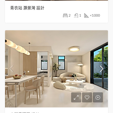
青衣站 灝景灣 設計
2
1
<1000