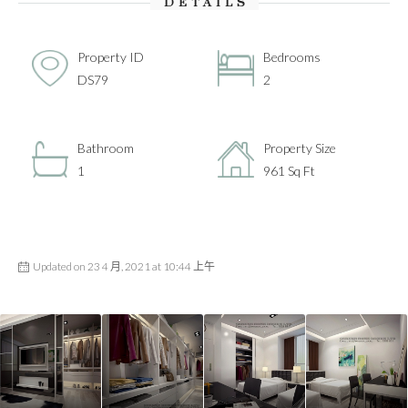
DETAILS
Property ID
Bedrooms
DS79
2
Bathroom
Property Size
1
961 Sq Ft
Updated on 23 4 月, 2021 at 10:44 上午