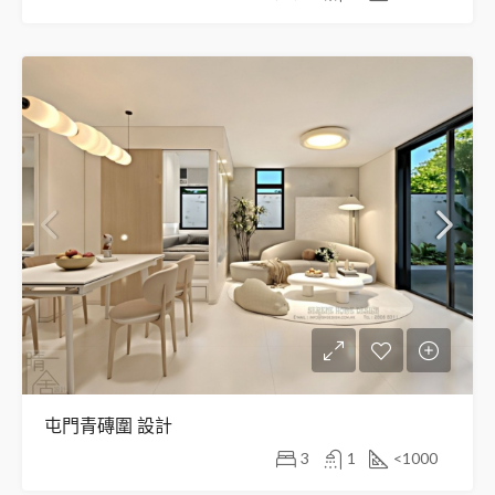
屯門青磚圍 設計
3
1
<1000