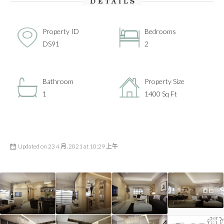
DETAILS
Property ID
Bedrooms
DS91
2
Bathroom
Property Size
1
1400 Sq Ft
Updated on 23 4 月, 2021 at 10:29 上午