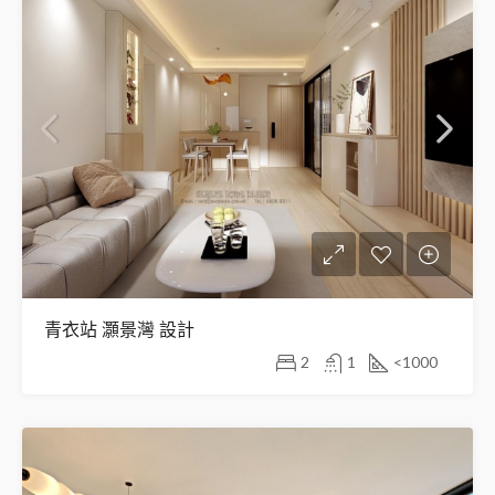
青衣站 灝景灣 設計
2
1
<1000