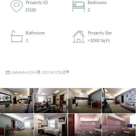
Property ID
Bedrooms
DS30
2
Bathroom
Property Size
1
<1000 Sq Ft
Updated on 23 4 月, 2021 at 9:58 上午