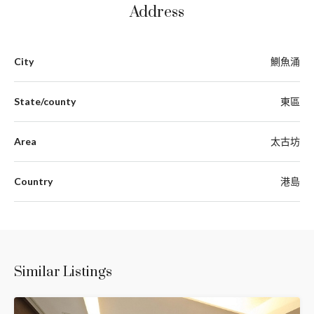
Address
City
鰂魚涌
State/county
東區
Area
太古坊
Country
港島
Similar Listings