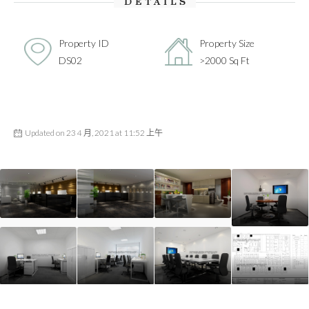
DETAILS
Property ID
Property Size
DS02
>2000 Sq Ft
Updated on 23 4 月, 2021 at 11:52 上午