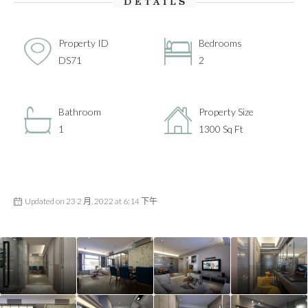
DETAILS
Property ID
Bedrooms
DS71
2
Bathroom
Property Size
1
1300 Sq Ft
Updated on 23 2 月, 2022 at 6:14 下午