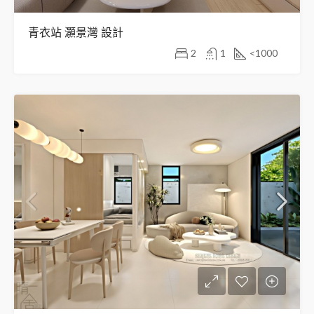
青衣站 灝景灣 設計
2
1
<1000