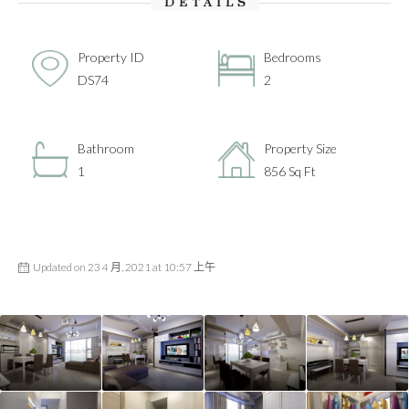
DETAILS
Property ID
Bedrooms
DS74
2
Bathroom
Property Size
1
856 Sq Ft
Updated on 23 4 月, 2021 at 10:57 上午