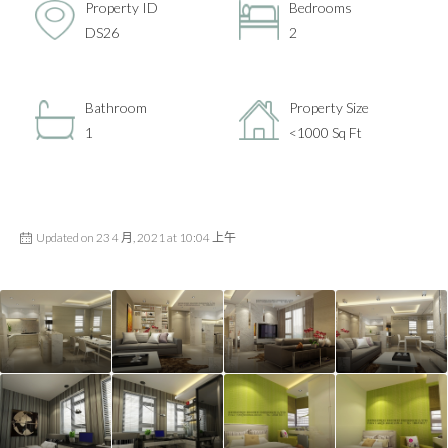
Property ID
Bedrooms
DS26
2
Bathroom
Property Size
1
<1000 Sq Ft
Updated on 23 4 月, 2021 at 10:04 上午