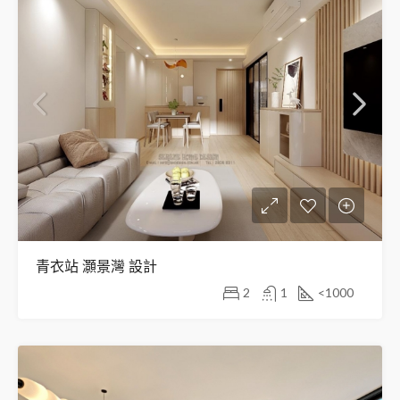
青衣站 灝景灣 設計
2
1
<1000