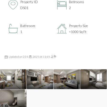
Property ID
Bedrooms
DS01
2
Bathroom
Property Size
1
<1000 Sq Ft
Updated on 23 4 月, 2021 at 11:45 上午