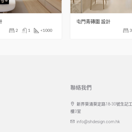
計
屯門青磚圍 設計
2
1
<1000
3
聯絡我們
新界葵涌葵定路18-30號生記工
樓3室
info@shdesign.com.hk