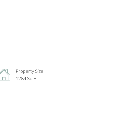
Property Size
1284 Sq Ft