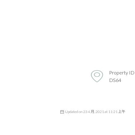
Property ID
DS64
Updated on 23 4 月, 2021 at 11:21 上午