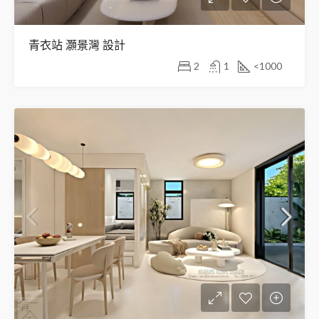
青衣站 灝景灣 設計
2
1
<1000