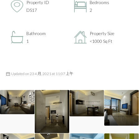
Property ID
Bedrooms
DS17
2
Bathroom
Property Size
1
<1000 Sq Ft
Updated on 23 4 月, 2021 at 11:07 上午