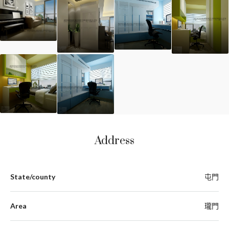
Address
State/county
屯門
Area
瓏門