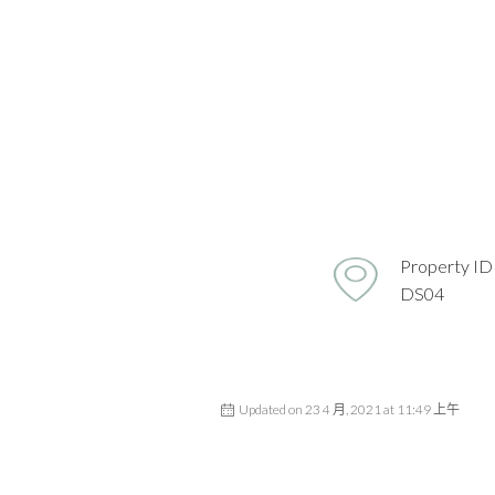
Property ID
DS04
Updated on 23 4 月, 2021 at 11:49 上午