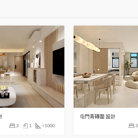
計
屯門青磚圍 設計
2
1
<1000
3