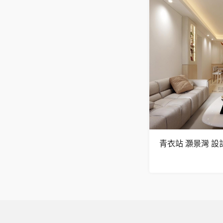
青衣站 灝景灣 設