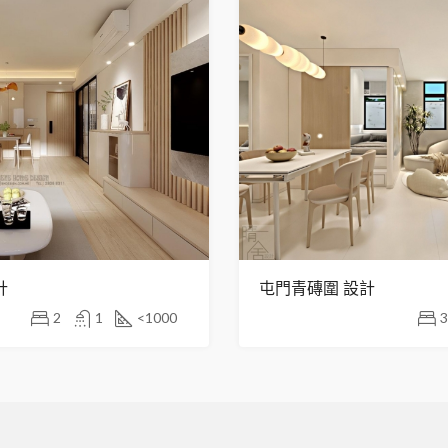
計
屯門青磚圍 設計
2
1
<1000
3