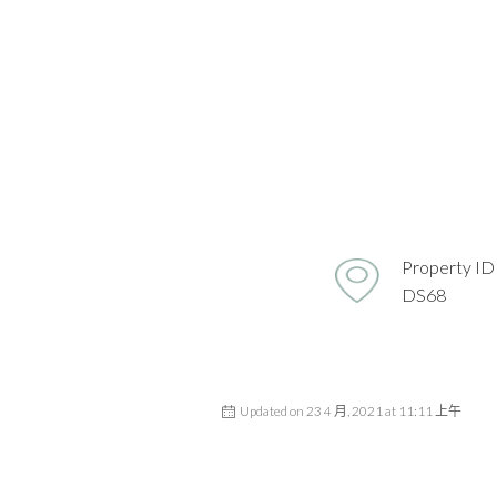
Property ID
DS68
Updated on 23 4 月, 2021 at 11:11 上午