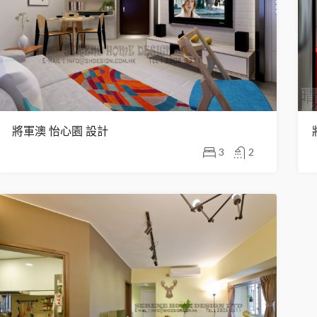
將軍澳 怡心園 設計
3
2