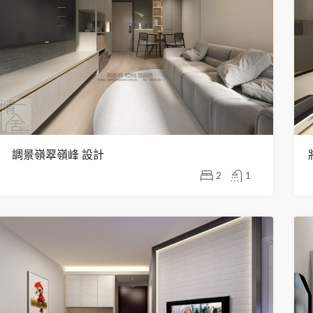
調景嶺翠嶺峰 設計
2
1