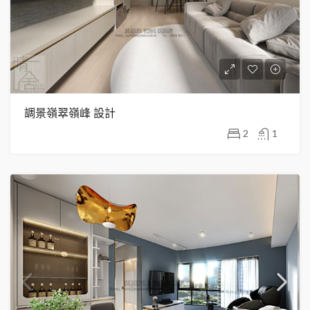
調景嶺翠嶺峰 設計
2
1