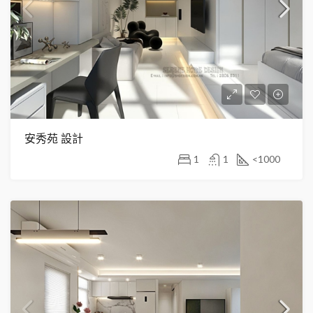
安秀苑 設計
1
1
<1000