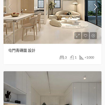
屯門青磚圍 設計
3
1
<1000