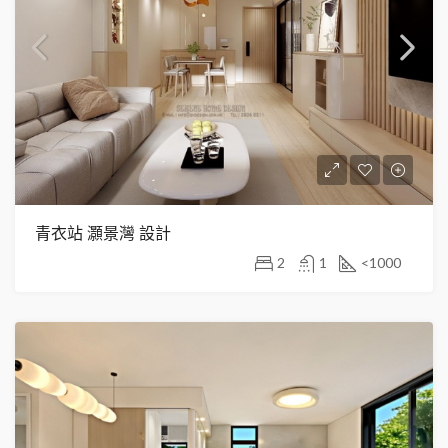
青衣站 灝景灣 設計
2
1
<1000