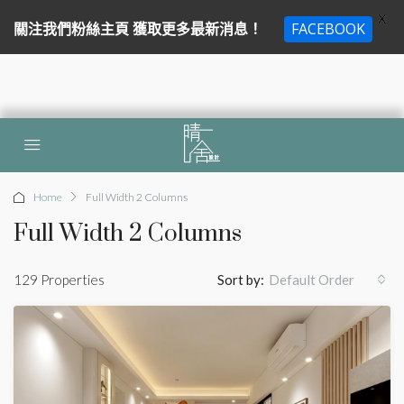
X
關注我們粉絲主頁 獲取更多最新消息！
FACEBOOK
Home
Full Width 2 Columns
Full Width 2 Columns
129 Properties
Sort by:
Default Order