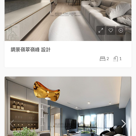
調景嶺翠嶺峰 設計
2
1