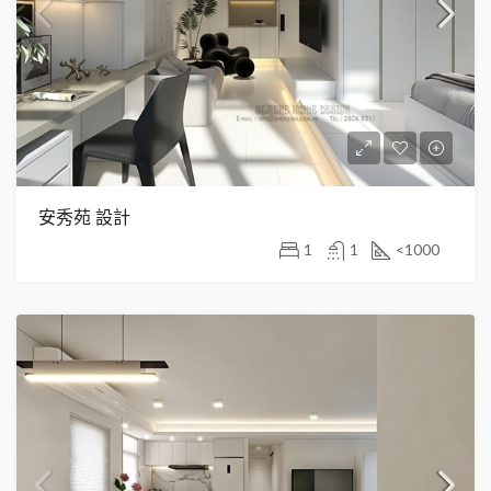
安秀苑 設計
1
1
<1000