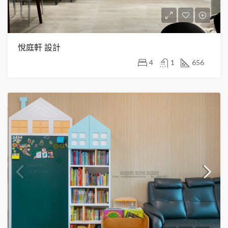
悅庭軒 設計
4
1
656