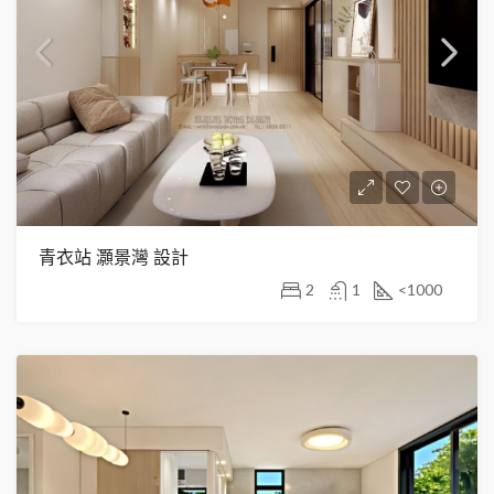
青衣站 灝景灣 設計
2
1
<1000