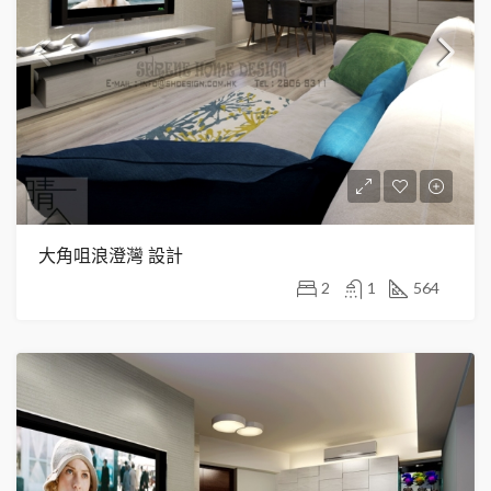
大角咀浪澄灣 設計
2
1
564