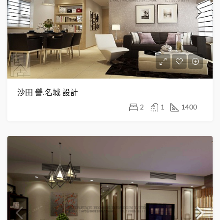
沙田 譽.名城 設計
2
1
1400