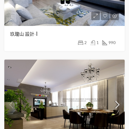
玖瓏山 設計-1
2
1
990