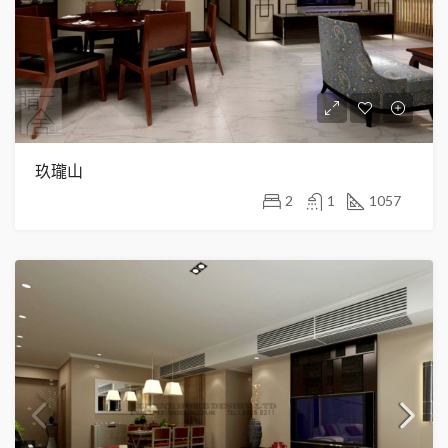
玖瓏山
2
1
1057