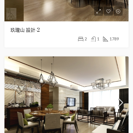
玖瓏山 設計-2
2
1
1789