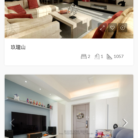
玖瓏山
2
1
1057