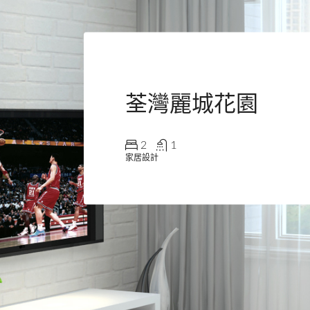
荃灣麗城花園
2
1
家居設計