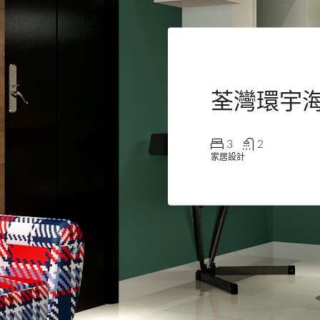
荃灣環宇海
3
2
家居設計