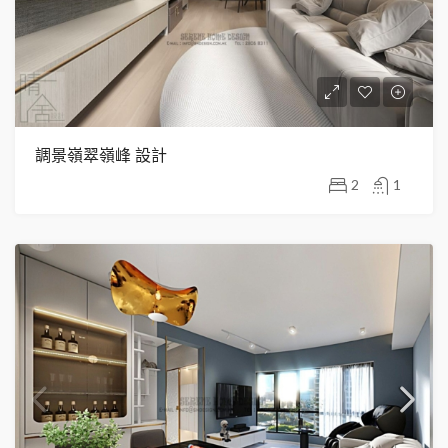
調景嶺翠嶺峰 設計
2
1