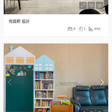
悅庭軒 設計
4
1
656