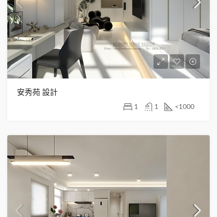
安秀苑 設計
1
1
<1000