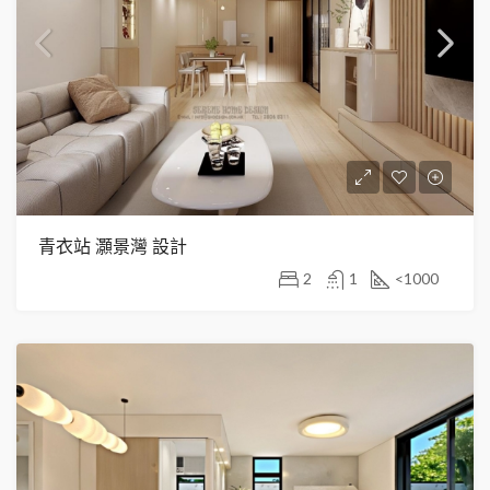
青衣站 灝景灣 設計
2
1
<1000