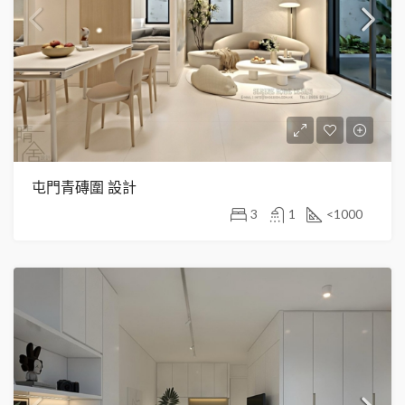
屯門青磚圍 設計
3
1
<1000