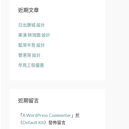
近期文章
日出康城 設計
東涌 映灣園 設計
藍灣半島 設計
譽港灣 設計
早鳥工程優惠
近期留言
「
A WordPress Commenter
」於
〈
Default Kit
〉發佈留言