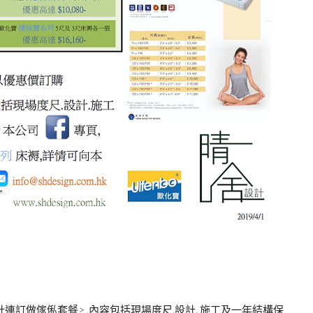
計連訂做傢俬套餐> ,內容包括現場度尺.設計. 施工及一年結構保