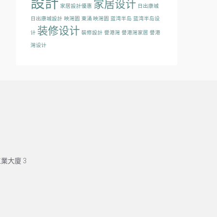
設計
家居设计
家居設計優惠
日出康城
日出康城設計
映灣園
東涌 映灣園
蓝湾半岛
蓝湾半岛设
装修设计
计
裝修設計
譽港灣
譽港灣家居
譽港
灣设计
業大廈 3