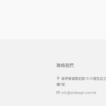
聯絡我們
新界葵涌葵定路18-30號生記工
樓3室
info@shdesign.com.hk