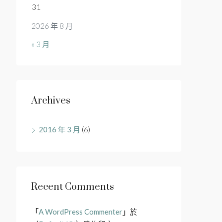
31
2026 年 8 月
« 3 月
Archives
2016 年 3 月
(6)
Recent Comments
「
A WordPress Commenter
」於