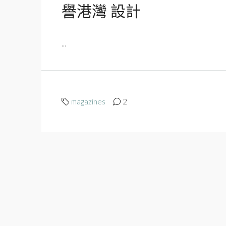
譽港灣 設計
...
magazines
2