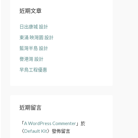
近期文章
日出康城 設計
東涌 映灣園 設計
藍灣半島 設計
譽港灣 設計
早鳥工程優惠
近期留言
「
A WordPress Commenter
」於
〈
Default Kit
〉發佈留言