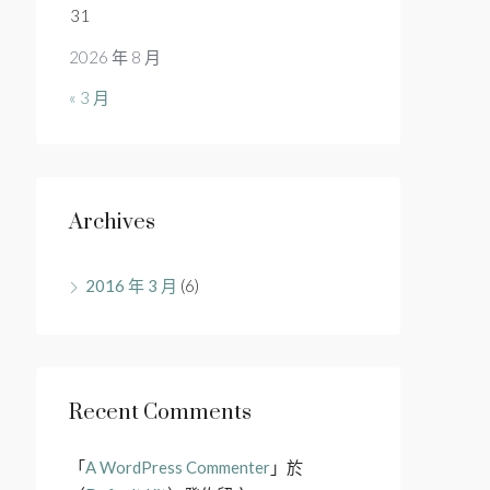
31
2026 年 8 月
« 3 月
Archives
2016 年 3 月
(6)
Recent Comments
「
A WordPress Commenter
」於