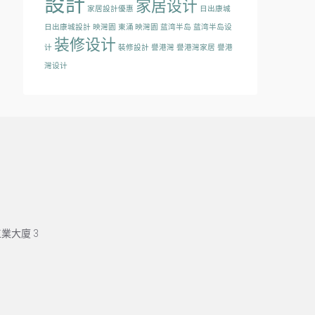
設計
家居设计
家居設計優惠
日出康城
日出康城設計
映灣園
東涌 映灣園
蓝湾半岛
蓝湾半岛设
装修设计
计
裝修設計
譽港灣
譽港灣家居
譽港
灣设计
業大廈 3