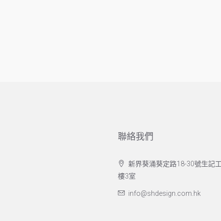
聯絡我們
新界葵涌葵定路18-30號生記工
樓3室
info@shdesign.com.hk