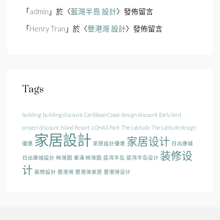
「
admin
」於〈
藍灣半島 設計
〉發佈留言
「
Henry Tran
」於〈
譽港灣 設計
〉發佈留言
Tags
building
building discount
Caribbean Coast
design
discount
Early bird
project discount
Island Resort
LOHAS Park
The Latitude
The Latitude design
家居設計
家居设计
優惠
家居設計優惠
日出康城
装修设
日出康城設計
映灣園
東涌 映灣園
蓝湾半岛
蓝湾半岛设计
计
裝修設計
譽港灣
譽港灣家居
譽港灣设计