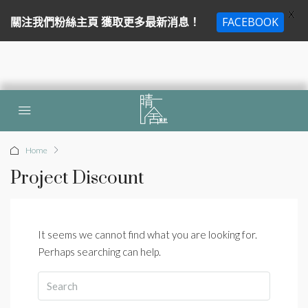
X
關注我們粉絲主頁 獲取更多最新消息！
FACEBOOK
Home
Project Discount
It seems we cannot find what you are looking for.
Perhaps searching can help.