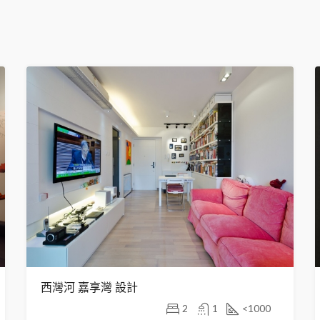
西灣河 嘉享灣 設計
2
1
<1000