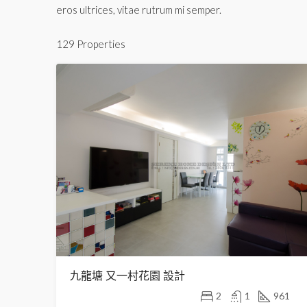
eros ultrices, vitae rutrum mi semper.
129 Properties
九龍塘 又一村花園 設計
2
1
961