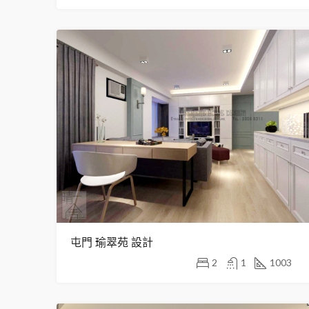
屯門 瑜翠苑 設計
2
1
1003