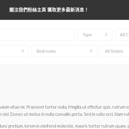
關注我們粉絲主頁 獲取更多最新消息！
Type
All 
Bedrooms
All States
lum vitae mi. Praesent tortor nulla, fringilla ut efficitur quis, rutru
isl. Donec ut metus in nulla convallis porta. Sed in odio orci. Nam rutrum
Nunc pretium, lorem in eleifend molestie, mauris tortor rutrum quam, se