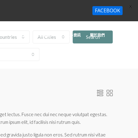
X
FACEBOOK
首頁
工程項目
更多資訊
關於我們
聯絡我們
Countries
All Cities
Search
m eget lectus. Fusce nec dui nec neque volutpat egestas.
 ipsum elit, id facilisis nisi rutrum quis.
d gravida justo ligula non eros. Sed rutrum nisi vitae