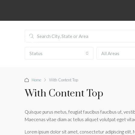
Status
All Areas
Home
With Content Top
With Content Top
Quisque purus metus, feugiat faucibus faucibus ut, vestibu
Maecenas vitae diam ac tellus aliquet volutpat eget vitae n
Lorem ipsum dolor sit amet, consectetur adipiscing elit. 